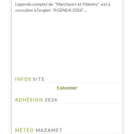
L'agenda complet de "Marcheurs et Pèlerins" est à
consulter à l'onglet "AGENDA 2026" ...
INFO PELINFO
INFOS
SITE
Le PELINFO N° 109 du 1 juillet 2026 vient de sortir : A
consulter à la rubrique "LE PELINFO"...
S'abonner
ADHÉSION
2026
MÉTÉO
MAZAMET