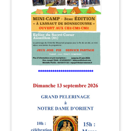
***************************