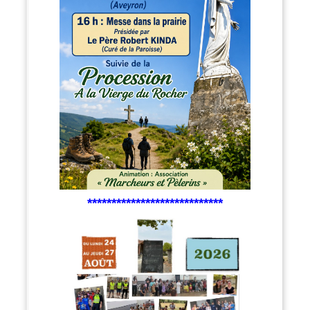
****************************