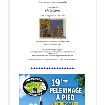
***************************