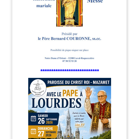
***************************