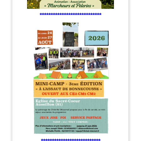
****************************
***************************