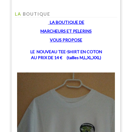
LA
BOUTIQUE
LA BOUTIQUE
DE
MARCHEU
RS ET PELERINS
V
OUS PROPOSE
LE NOUVEAU TEE-SHIRT EN COTON
AU PRIX DE 14 € (tailles M,L,XL,XXL)