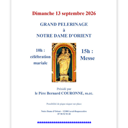
***************************