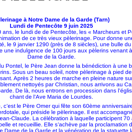
lerinage à Notre Dame de la Garde (Tarn)
Lundi de Pentecôte 9 juin 2025
 ans, le lundi de de Pentecôte, les « Marcheurs et P
’animation de ce très vieux pèlerinage. Pour donne un
, le 9 janvier 1290 (près de 8 siècles), une bulle d
e une indulgence de 100 jours aux pèlerins venant à
Dame de la Garde.
x du Pontel, le Père Jean donne la bénédiction à une
rins. Sous un beau soleil, notre pèlerinage à pied de
isant. Après 2 heures de marche en pleine nature su
blement nettoyés par Christian, nous arrivons au Ca
Garde. De là, nous entrons en procession dans l’égli
chant de l’Ave Maria de Lourdes.
, c’est le Père Omer qui fête son 60ème anniversair
erdotale, qui préside le pèlerinage. Il est accompagn
ean-Claude. La célébration à laquelle participent 70
elle et recueillie. Elle s’achève par la proclamation d
re Dame de la Garde et la vénération de la statuette l