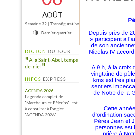
AOÛT
Pè
Semaine 32 | Transfiguration
Depuis près de 20
Dernier quartier
T
» participent à l
de son ancienneté
DICTON
DU JOUR
Nicolas IV accord
A la Saint-Abel, temps
de miel
A 9 h, à la croi
vingtaine de pèle
INFOS
EXPRESS
kms est très pla
sentiers impecca
AGENDA 2026
de Notre de la 
L'agenda complet de
"Marcheurs et Pèlerins" est
Cette année
à consulter à l'onglet
d’ordination sac
"AGENDA 2026" ...
Pères Jean et J
personnes est b
prière à Not