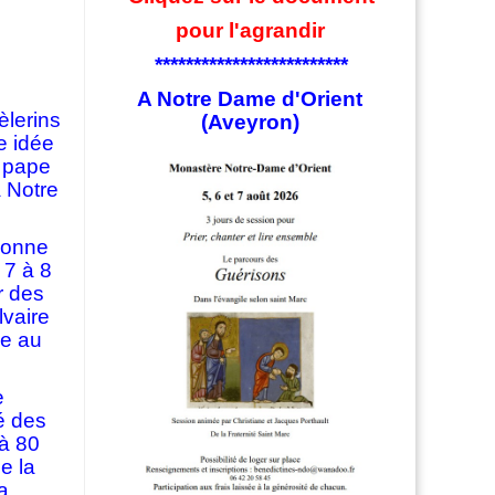
pour l'agrandir
*************************
A Notre Dame d'Orient
èlerins
(Aveyron)
e idée
u pape
 Notre
 bonne
 7 à 8
r des
lvaire
se au
e
é des
 à 80
e la
a