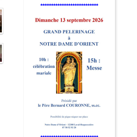
***************************