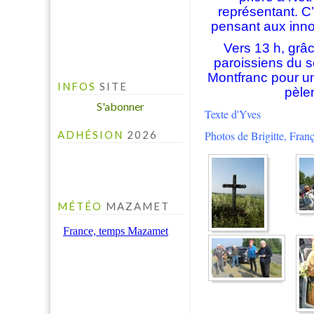
représentant. C’
pensant aux inno
Vers 13 h, grâ
paroissiens du se
INFO PELINFO
Montfranc pour un
INFOS
SITE
Le PELINFO N° 109 du 1
pèle
juillet 2026 vient de sortir :
S'abonner
Texte d'Yves
A consulter à la rubrique "LE
PELINFO"...
Photos de Brigitte, Fra
ADHÉSION
2026
MÉTÉO
MAZAMET