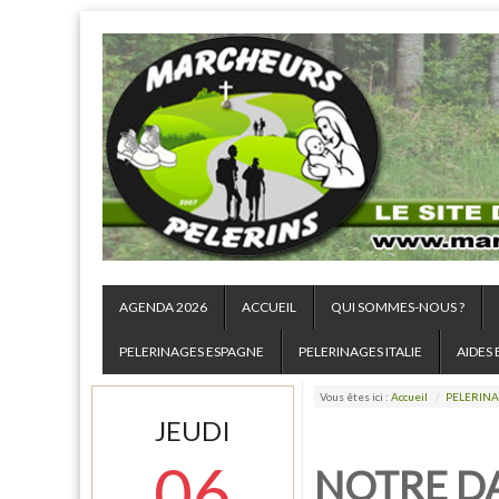
AGENDA 2026
ACCUEIL
QUI SOMMES-NOUS ?
PELERINAGES ESPAGNE
PELERINAGES ITALIE
AIDES 
Vous êtes ici :
Accueil
/
PELERINA
JEUDI
06
NOTRE D