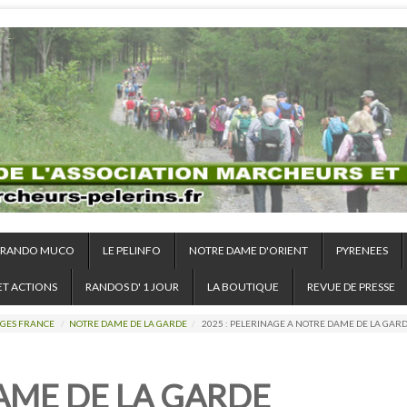
RANDO MUCO
LE PELINFO
NOTRE DAME D'ORIENT
PYRENEES
ET ACTIONS
RANDOS D' 1 JOUR
LA BOUTIQUE
REVUE DE PRESSE
GES FRANCE
/
NOTRE DAME DE LA GARDE
/
2025 : PELERINAGE A NOTRE DAME DE LA GARDE
AME DE LA GARDE