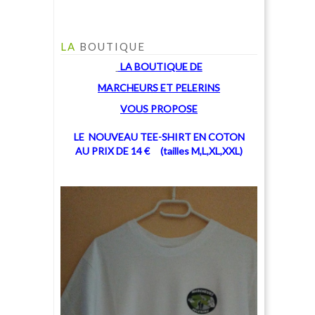
LA
BOUTIQUE
LA BOUTIQUE
DE
MARCHEU
RS ET PELERINS
V
OUS PROPOSE
LE NOUVEAU TEE-SHIRT EN COTON
AU PRIX DE 14 € (tailles M,L,XL,XXL)