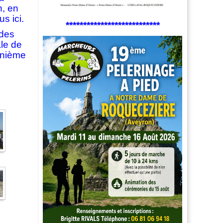
n, en
s ici.
***************************
 des
ale de
énième