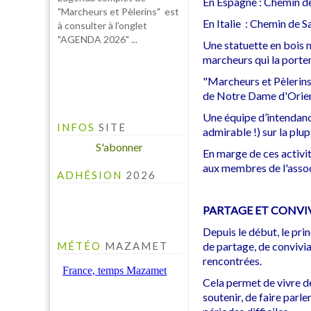
En Espagne : Chemin de
"AGENDA 2026" ...
En Italie : Chemin de 
Une statuette en bois 
marcheurs qui la porten
"Marcheurs et Pèlerin
de Notre Dame d'Orien
Une équipe d’intendanc
INFOS
SITE
admirable !) sur la plu
S'abonner
En marge de ces activit
aux membres de l'assoc
ADHÉSION
2026
PARTAGE ET CONVIV
Depuis le début, le pri
de partage, de convivia
MÉTÉO
MAZAMET
rencontrées.
Cela permet de vivre d
soutenir, de faire parl