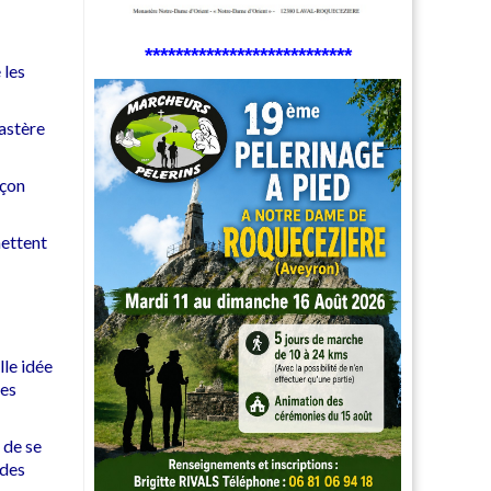
***************************
 les
astère
açon
mettent
lle idée
nes
 de se
 des