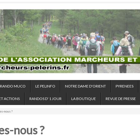
RANDO MUCO
LE PELINFO
NOTRE DAME D'ORIENT
PYRENEES
ET ACTIONS
RANDOS D' 1 JOUR
LA BOUTIQUE
REVUE DE PRESSE
s-nous ?
s-nous ?