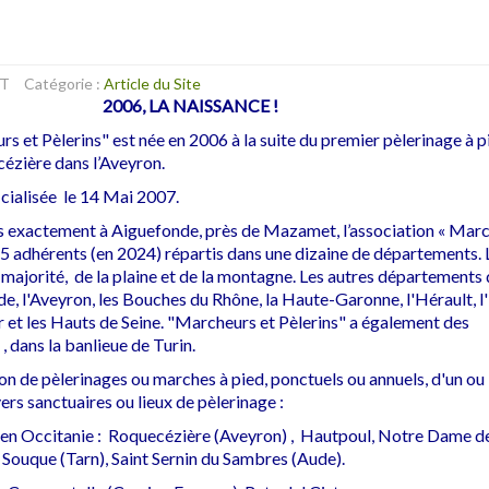
OT
Catégorie :
Article du Site
2006, LA NAISSANCE !
rs et Pèlerins" est née en 2006 à la suite du premier pèlerinage à p
zière dans l’Aveyron.
icialisée le 14 Mai 2007.
us exactement à Aiguefonde, près de Mazamet, l’association « Marc
5 adhérents (en 2024) répartis dans une dizaine de départements. 
 majorité, de la plaine et de la montagne. Les autres départements 
ude, l'Aveyron, les Bouches du Rhône, la Haute-Garonne, l'Hérault, l'I
ar et les Hauts de Seine. "Marcheurs et Pèlerins" a également des
, dans la banlieue de Turin.
ion de pèlerinages ou marches à pied, ponctuels ou annuels, d'un ou
vers sanctuaires ou lieux de pèlerinage :
 en Occitanie : Roquecézière (Aveyron) , Hautpoul, Notre Dame de
 Souque (Tarn), Saint Sernin du Sambres (Aude).