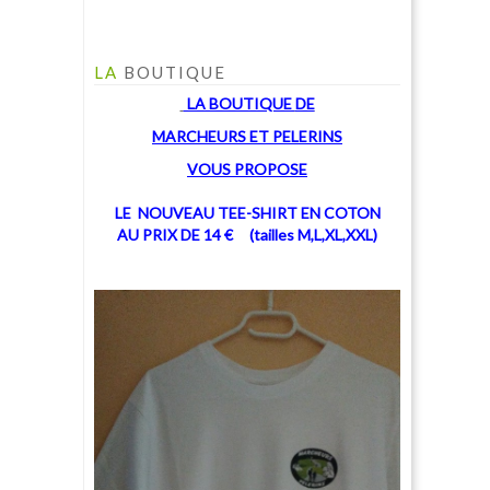
LA
BOUTIQUE
LA BOUTIQUE
DE
MARCHEU
RS ET PELERINS
V
OUS PROPOSE
LE NOUVEAU TEE-SHIRT EN COTON
AU PRIX DE 14 € (tailles M,L,XL,XXL)