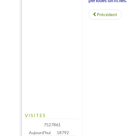
périodes difficiles.
Précédent
VISITES
7527861
Aujourd'hui
18792