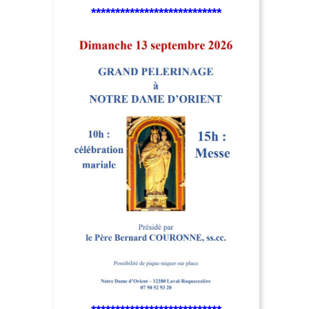
***************************