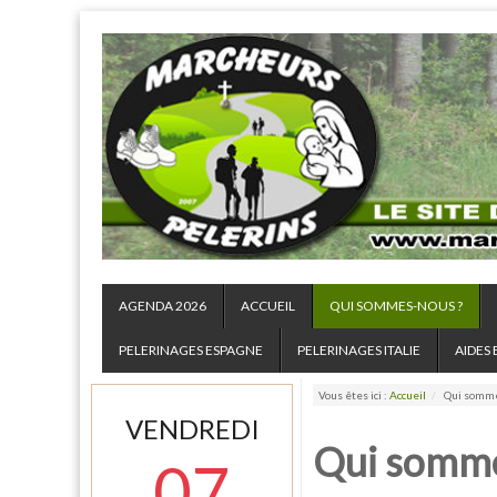
AGENDA 2026
ACCUEIL
QUI SOMMES-NOUS ?
PELERINAGES ESPAGNE
PELERINAGES ITALIE
AIDES 
Vous êtes ici :
Accueil
/
Qui somme
VENDREDI
Qui somme
07