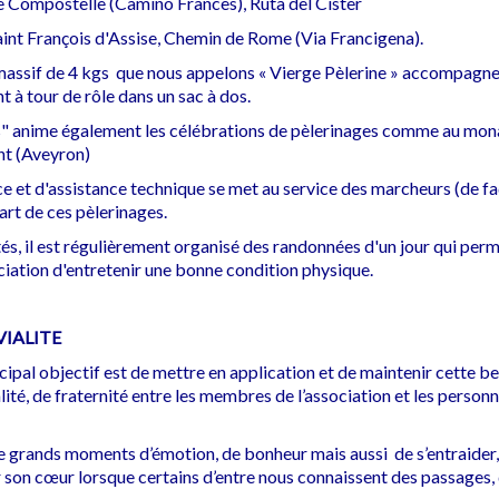
 Compostelle (Camino Frances), Ruta del Cister
Saint François d'Assise, Chemin de Rome (Via Francigena).
massif de 4 kgs que nous appelons « Vierge Pèlerine » accompagne
t à tour de rôle dans un sac à dos.
s" anime également les célébrations de pèlerinages comme au mon
t (Aveyron)
e et d'assistance technique se met au service des marcheurs (de f
part de ces pèlerinages.
és, il est régulièrement organisé des randonnées d'un jour qui per
iation d'entretenir une bonne condition physique.
IALITE
ncipal objectif est de mettre en application et de maintenir cette be
lité, de fraternité entre les membres de l’association et les person
e grands moments d’émotion, de bonheur mais aussi de s’entraider,
er son cœur lorsque certains d’entre nous connaissent des passages,