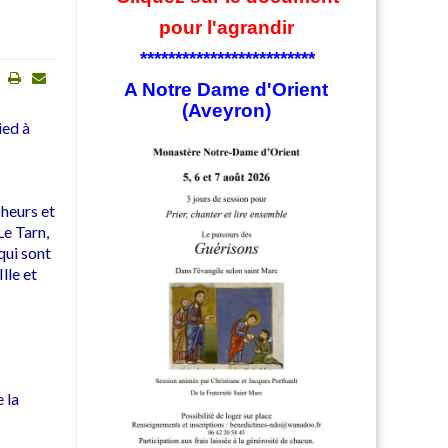
pour l'agrandir
*************************
A Notre Dame d'Orient
Imprimer
E-
(Aveyron)
mail
ied à
heurs et
Le Tarn,
qui sont
lle et
 la