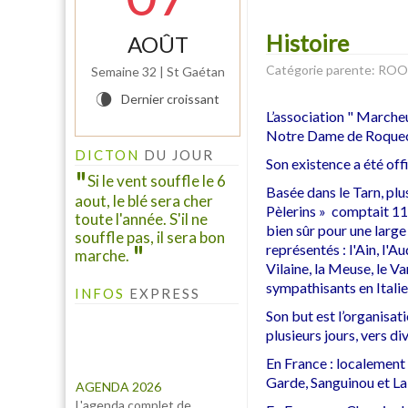
Histoire
AOÛT
Catégorie parente: RO
Semaine 32 | St Gaétan
Dernier croissant
V
INFO PELINFO
L’association " Marcheu
Le PELINFO N° 109 du 1
Notre Dame de Roquecé
juillet 2026 vient de sortir :
DICTON
DU JOUR
Son existence a été off
A consulter à la rubrique "LE
Si le vent souffle le 6
PELINFO"...
Basée dans le Tarn, pl
aout, le blé sera cher
Pèlerins » comptait 11
toute l'année. S'il ne
bien sûr pour une large
souffle pas, il sera bon
représentés : l'Ain, l'A
marche.
Vilaine, la Meuse, le V
sympathisants en Italie 
INFOS
EXPRESS
Son but est l’organisat
plusieurs jours, vers di
AGENDA 2026
L'agenda complet de
En France : localement
"Marcheurs et Pèlerins" est
Garde, Sanguinou et La
à consulter à l'onglet