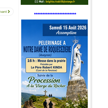
ivant
*************************