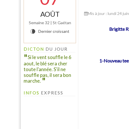
AOÛT
Mis à jour : lundi 24 ju
Semaine 32 | St Gaétan
Brigitte 
Dernier croissant
V
INFO PELINFO
Le PELINFO N° 109 du 1
juillet 2026 vient de sortir :
DICTON
DU JOUR
A consulter à la rubrique "LE
Si le vent souffle le 6
PELINFO"...
1-Nouveau tee-
aout, le blé sera cher
toute l'année. S'il ne
souffle pas, il sera bon
marche.
INFOS
EXPRESS
AGENDA 2026
L'agenda complet de
"Marcheurs et Pèlerins" est
à consulter à l'onglet