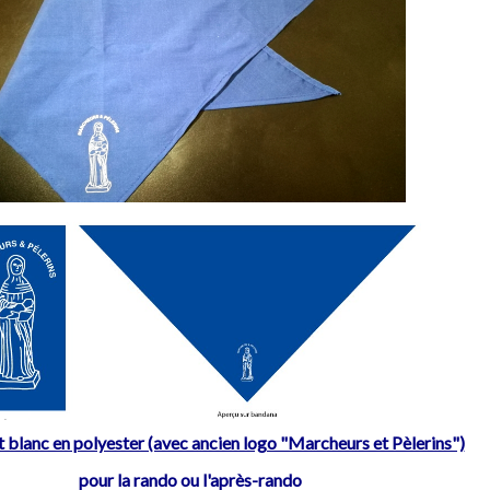
t blanc en polyester (avec ancien logo "Marcheurs et Pèlerins")
pour la rando ou l'après-rando