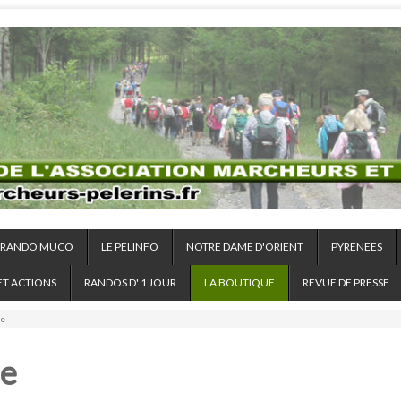
RANDO MUCO
LE PELINFO
NOTRE DAME D'ORIENT
PYRENEES
ET ACTIONS
RANDOS D' 1 JOUR
LA BOUTIQUE
REVUE DE PRESSE
ue
ue