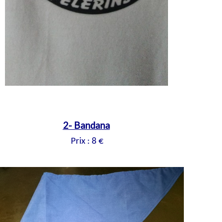
2- Bandana
P
rix : 8 €