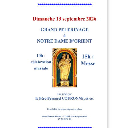
***************************