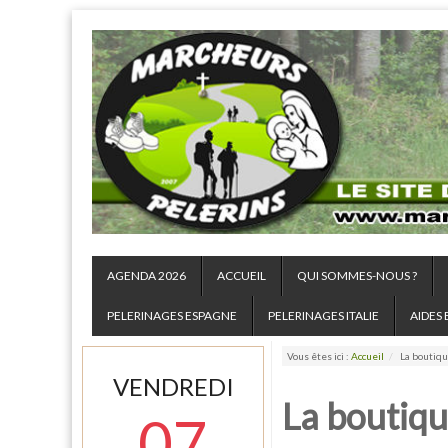
AGENDA 2026
ACCUEIL
QUI SOMMES-NOUS ?
PELERINAGES ESPAGNE
PELERINAGES ITALIE
AIDES 
Vous êtes ici :
Accueil
/
La boutiq
VENDREDI
La boutiq
07