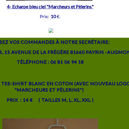
4- Echarpe bleu ciel "Marcheurs et Pèlerins"
P
rix:
10
€.
SEZ VOS COMMANDES À NOTRE SECRÉTAIRE:
S, 15 AVENUE DE LA FRÉGÈRE 81660 PAYRIN -AUGMO
TÉLÉPHONE : 06 81 06 94 18
TEE-SHIRT BLANC EN COTON (AVEC NOUVEAU LOG
"MARCHEURS ET PÈLERINS")
PRIX : 14 € ( TAILLES M, L, XL, XXL )