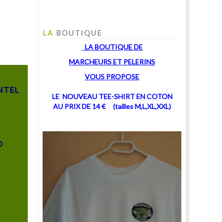
LA
BOUTIQUE
LA BOUTIQUE
DE
MARCHEU
RS ET PELERINS
V
OUS PROPOSE
NTEL
LE NOUVEAU TEE-SHIRT EN COTON
AU PRIX DE 14 € (tailles M,L,XL,XXL)
O