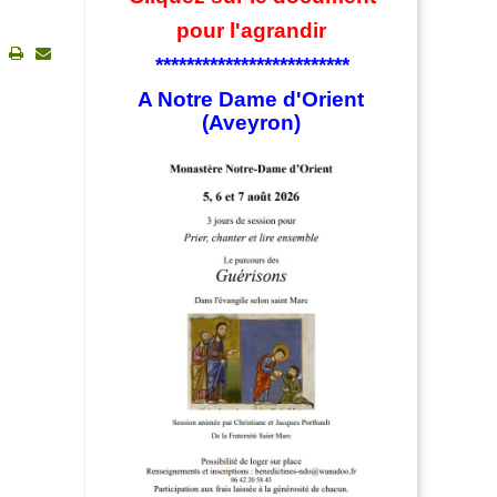
pour l'agrandir
*************************
Imprimer
E-
mail
A Notre Dame d'Orient
(Aveyron)
)