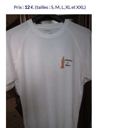
P
rix :
12
€. (tailles : S, M, L, XL et XXL)