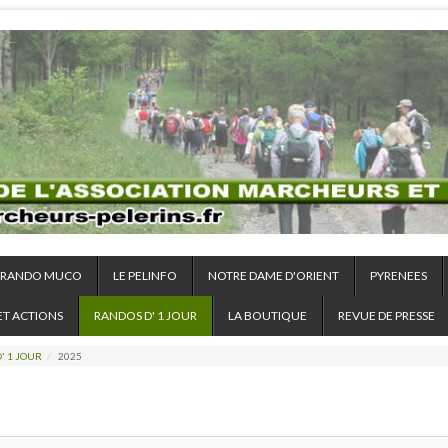
RANDO MUCO
LE PELINFO
NOTRE DAME D'ORIENT
PYRENEES
ET ACTIONS
RANDOS D' 1 JOUR
LA BOUTIQUE
REVUE DE PRESSE
' 1 JOUR
/
2025