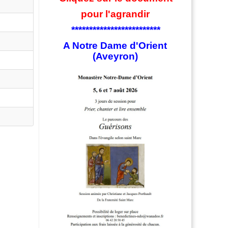
pour l'agrandir
*************************
A Notre Dame d'Orient
(Aveyron)