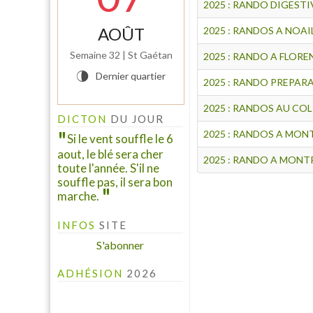
2025 : RANDO DIGESTI
AOÛT
2025 : RANDOS A NOAIL
Semaine 32 | St Gaétan
2025 : RANDO A FLOREN
Dernier quartier
U
2025 : RANDO PREPAR
2025 : RANDOS AU COL
DICTON
DU JOUR
2025 : RANDOS A MON
Si le vent souffle le 6
aout, le blé sera cher
2025 : RANDO A MON
toute l'année. S'il ne
souffle pas, il sera bon
marche.
INFOS
SITE
S'abonner
ADHÉSION
2026