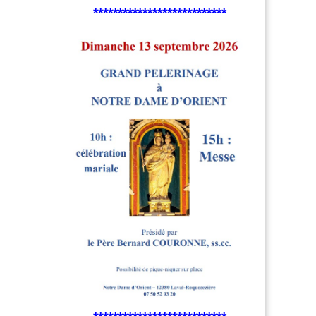
***************************