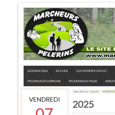
AGENDA 2026
ACCUEIL
QUI SOMMES-NOUS ?
PELERINAGES ESPAGNE
PELERINAGES ITALIE
AIDES 
Vous êtes ici :
Accueil
/
RANDOS D
VENDREDI
2025
07