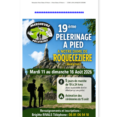
***************************