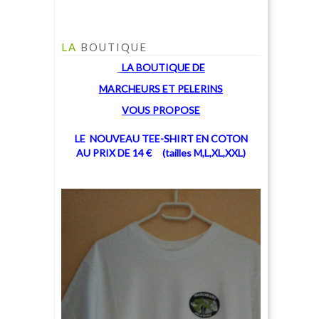
LA
BOUTIQUE
LA BOUTIQUE
DE
MARCHEU
RS ET PELERINS
V
OUS PROPOSE
LE NOUVEAU TEE-SHIRT EN COTON
AU PRIX DE 14 € (tailles M,L,XL,XXL)